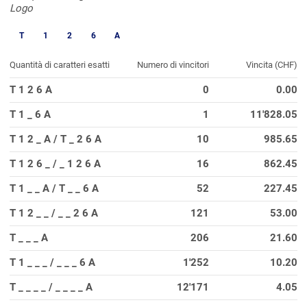
T
1
2
6
A
Quantità di caratteri esatti
Numero di vincitori
Vincita (CHF)
T 1 2 6 A
0
0.00
T 1 _ 6 A
1
11'828.05
T 1 2 _ A / T _ 2 6 A
10
985.65
T 1 2 6 _ / _ 1 2 6 A
16
862.45
T 1 _ _ A / T _ _ 6 A
52
227.45
T 1 2 _ _ / _ _ 2 6 A
121
53.00
T _ _ _ A
206
21.60
T 1 _ _ _ / _ _ _ 6 A
1'252
10.20
T _ _ _ _ / _ _ _ _ A
12'171
4.05