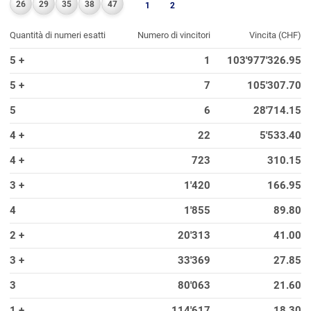
26
29
35
38
47
1
2
Quantità di numeri esatti
Numero di vincitori
Vincita (CHF)
5 +
1
103'977'326.95
5 +
7
105'307.70
5
6
28'714.15
4 +
22
5'533.40
4 +
723
310.15
3 +
1'420
166.95
4
1'855
89.80
2 +
20'313
41.00
3 +
33'369
27.85
3
80'063
21.60
1 +
114'617
18.30