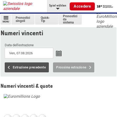
Spiel wählen
Accedere
Pronostici
Pronostici
Quick-
da
singoli
Tip
MENU
sistema
Numeri vincenti
Data dell'estrazione
Estrazione precedente
Prossima estrazione
Numeri vincenti & quote