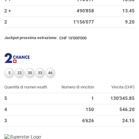
2 +
490'858
13.45
2
1'156'077
9.20
Jackpot prossima estrazione:
CHF 16'000'000
5
22
30
33
46
Quantità di numeri esatti
Numero di vincitori
Vincita (CHF)
5
1
130'345.85
4
150
546.20
3
6'626
24.15