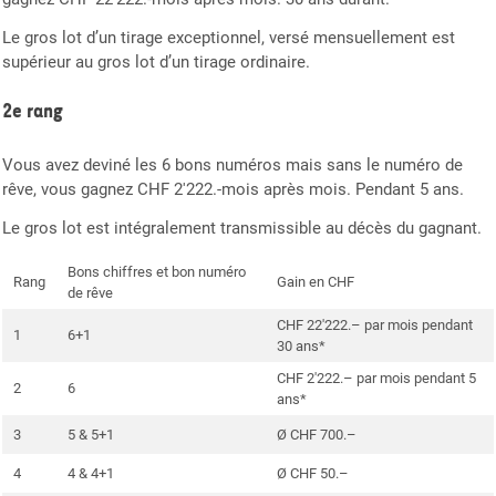
Le gros lot d’un tirage exceptionnel, versé mensuellement est
supérieur au gros lot d’un tirage ordinaire.
2e rang
Vous avez deviné les 6 bons numéros mais sans le numéro de
rêve, vous gagnez CHF 2'222.-mois après mois. Pendant 5 ans.
Le gros lot est intégralement transmissible au décès du gagnant.
Bons chiffres et bon numéro
Rang
Gain en CHF
de rêve
CHF 22'222.– par mois pendant
1
6+1
30 ans*
CHF 2'222.– par mois pendant 5
2
6
ans*
3
5 & 5+1
Ø CHF 700.–
4
4 & 4+1
Ø CHF 50.–