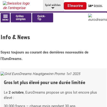
Spiel wählen
S'inscrire
Grilles
Quick-
simples
Tip
MENU
Info & News
Soyez toujours au courant des dernières nouveautés de
l’EuroDreams.
Gros lot plus élevé pour une durée limitée
Le
2 octobre
, EuroDreams propose un gros lot encore plus
élevé :
30 000 francs – chaque mois pendant 30 ans.