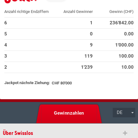
Anzahl richtige Endziffern
Anzahl Gewinner
Gewinn (CHF)
6
1
236'842.00
5
0
0.00
4
9
1'000.00
3
119
100.00
2
1'239
10.00
Jackpot nächste Ziehung:
CHF 80'000
DE
Gewinnzahlen
Über Swisslos